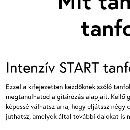
Mit ta
tanf
Intenzív START tanf
Ezzel a kifejezetten kezdőknek szóló tanf
megtanulhatod a gitározás alapjait. Kellő 
képessé válhatsz arra, hogy eljátssz négy d
juthatsz, amelyek által további dalokat is 