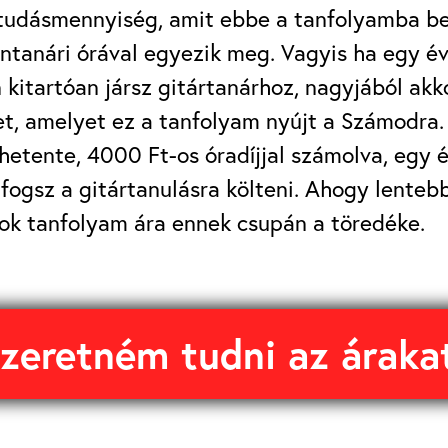
tudásmennyiség, amit ebbe a tanfolyamba bel
tanári órával egyezik meg. Vagyis ha egy é
 kitartóan jársz gitártanárhoz, nagyjából akko
et, amelyet ez a tanfolyam nyújt a Számodr
 hetente, 4000 Ft-os óradíjjal számolva, egy 
 fogsz a gitártanulásra költeni. Ahogy lentebb
ok tanfolyam ára ennek csupán a töredéke.
szeretném tudni az áraka