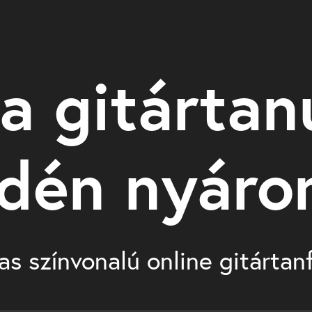
a gitártan
idén nyáro
as színvonalú online gitárta