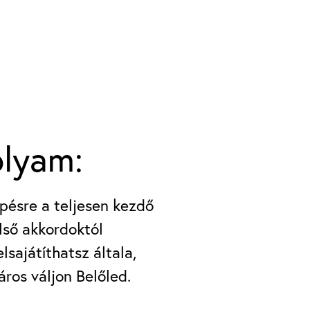
olyam:
pésre a teljesen kezdő
első akkordoktól
sajátíthatsz általa,
áros váljon Belőled.