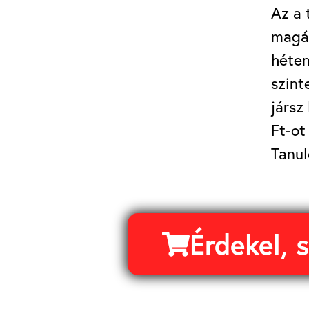
Az a 
magán
héten
szint
jársz
Ft-ot
Tanul
Érdekel, 