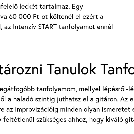
elelő leckét tartalmaz. Egy
a 60 000 Ft-ot költenél el ezért a
, az Intenzív START tanfolyamot ennél
tározni Tanulok Tanf
legátfogóbb tanfolyamom, mellyel lépésről-lé
től a haladó szintig juthatsz el a gitáron. Az 
e az improvizációig minden olyan ismeretet el
 feltétlenül szükséges ahhoz, hogy kiváló git