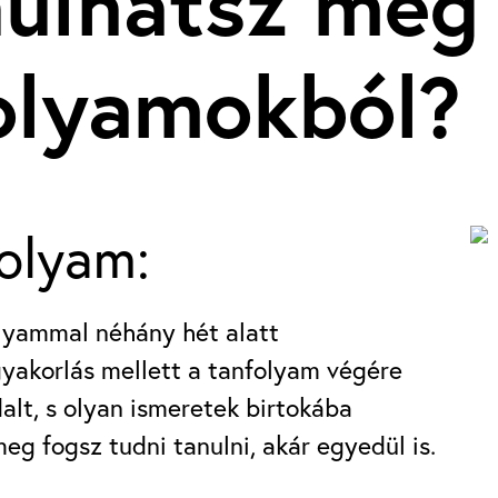
nulhatsz meg
olyamokból?
olyam:
olyammal néhány hét alatt
gyakorlás mellett a tanfolyam végére
alt, s olyan ismeretek birtokába
meg fogsz tudni tanulni, akár egyedül is.