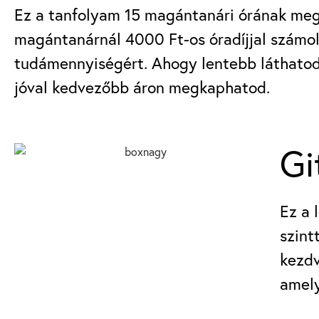
Ez a tanfolyam 15 magántanári órának megf
magántanárnál 4000 Ft-os óradíjjal számolv
tudámennyiségért. Ahogy lentebb láthatod
jóval kedvezőbb áron megkaphatod.
Gi
Ez a 
szint
kezdv
amely