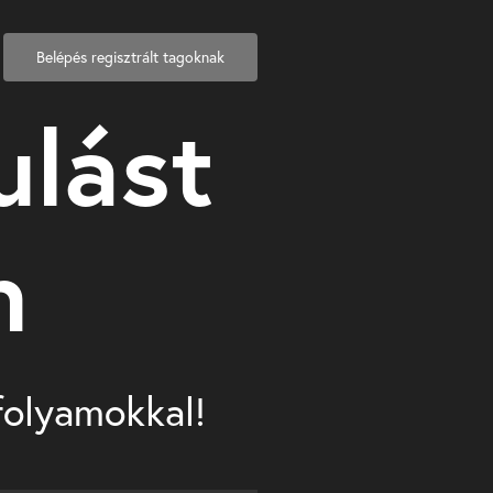
Belépés regisztrált tagoknak
ulást
n
nfolyamokkal!