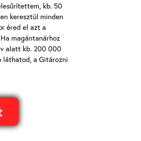
esűrítettem, kb. 50
ven keresztül minden
r éred el azt a
a. Ha magántanárhoz
év alatt kb. 200 000
 láthatod, a Gitározni
t