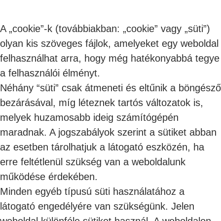
A „cookie”-k (továbbiakban: „cookie” vagy „süti”)
olyan kis szöveges fájlok, amelyeket egy weboldal
felhasználhat arra, hogy még hatékonyabbá tegye
a felhasználói élményt.
Néhány “süti” csak átmeneti és eltűnik a böngésző
bezárásával, míg léteznek tartós változatok is,
melyek huzamosabb ideig számítógépén
maradnak. A jogszabályok szerint a sütiket abban
az esetben tárolhatjuk a látogató eszközén, ha
erre feltétlenül szükség van a weboldalunk
működése érdekében.
Minden egyéb típusú süti használatához a
látogató engedélyére van szükségünk. Jelen
weboldal különféle sütiket használ. A weboldalon