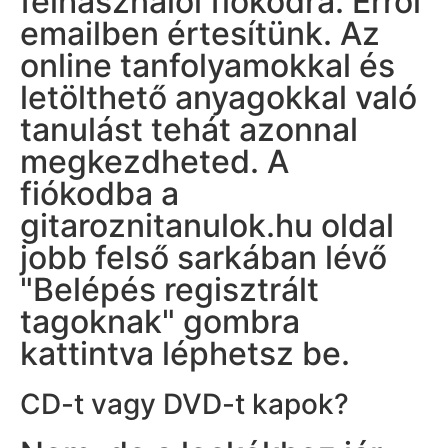
felhasználói fiókodra. Erről
emailben értesítünk. Az
online tanfolyamokkal és
letölthető anyagokkal való
tanulást tehát azonnal
megkezdheted. A
fiókodba a
gitaroznitanulok.hu oldal
jobb felső sarkában lévő
"Belépés regisztrált
tagoknak" gombra
kattintva léphetsz be.
CD-t vagy DVD-t kapok?