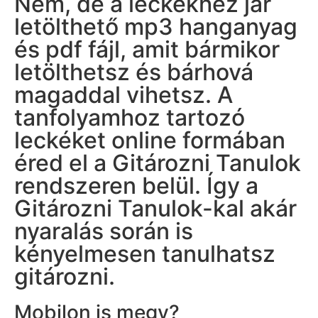
Nem, de a leckékhez jár
letölthető mp3 hanganyag
és pdf fájl, amit bármikor
letölthetsz és bárhová
magaddal vihetsz. A
tanfolyamhoz tartozó
leckéket online formában
éred el a Gitározni Tanulok
rendszeren belül. Így a
Gitározni Tanulok-kal akár
nyaralás során is
kényelmesen tanulhatsz
gitározni.
Mobilon is megy?