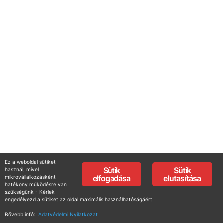
Ez a weboldal sütiket
Sütik
Sütik
használ, mivel
elfogadása
elutasítása
mikrovállalkozásként
hatékony működésre van
szükségünk - Kérlek
engedélyezd a sütiket az oldal maximális használhatóságáért.
Bővebb infó:
Adatvédelmi Nyilatkozat