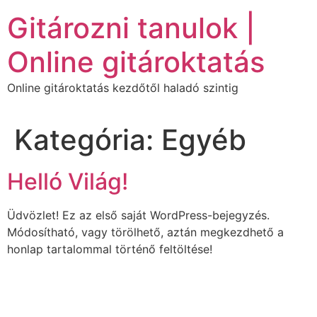
Ugrás
Gitározni tanulok |
a
tartalomhoz
Online gitároktatás
Online gitároktatás kezdőtől haladó szintig
Kategória:
Egyéb
Helló Világ!
Üdvözlet! Ez az első saját WordPress-bejegyzés.
Módosítható, vagy törölhető, aztán megkezdhető a
honlap tartalommal történő feltöltése!