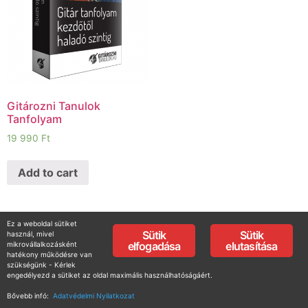
Gitározni Tanulok
Tanfolyam
19 990
Ft
Add to cart
Ez a weboldal sütiket
Sütik
Sütik
használ, mivel
elfogadása
elutasítása
mikrovállalkozásként
hatékony működésre van
szükségünk - Kérlek
engedélyezd a sütiket az oldal maximális használhatóságáért.
Bővebb infó:
Adatvédelmi Nyilatkozat