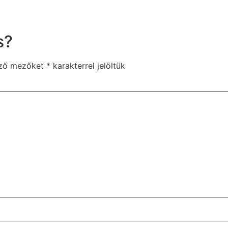
s?
ező mezőket
*
karakterrel jelöltük