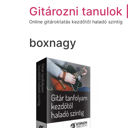
Ugrás
Gitározni tanulok 
a
tartalomhoz
Online gitároktatás kezdőtől haladó szintig
boxnagy