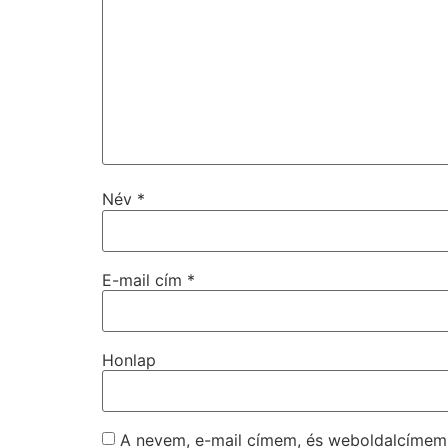
Név
*
E-mail cím
*
Honlap
A nevem, e-mail címem, és weboldalcíme