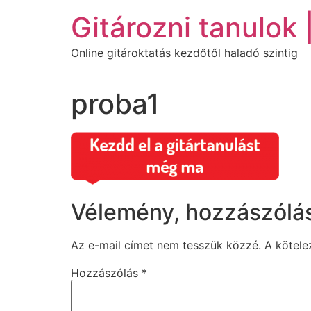
Ugrás
Gitározni tanulok 
a
tartalomhoz
Online gitároktatás kezdőtől haladó szintig
proba1
Vélemény, hozzászólá
Az e-mail címet nem tesszük közzé.
A kötel
Hozzászólás
*