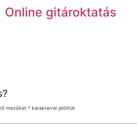
| Online gitároktatás
s?
ező mezőket
*
karakterrel jelöltük