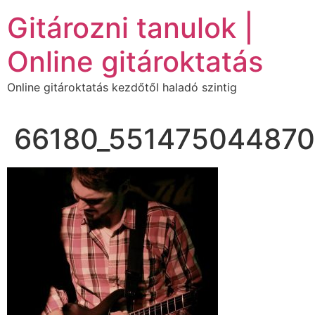
Ugrás
Gitározni tanulok |
a
tartalomhoz
Online gitároktatás
Online gitároktatás kezdőtől haladó szintig
66180_551475044870