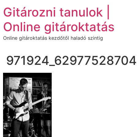
Ugrás
Gitározni tanulok |
a
tartalomhoz
Online gitároktatás
Online gitároktatás kezdőtől haladó szintig
971924_62977528704